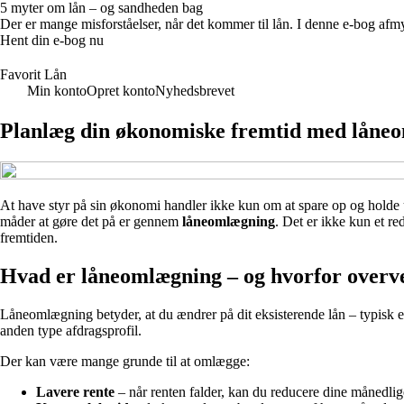
5 myter om lån – og sandheden bag
Der er mange misforståelser, når det kommer til lån. I denne e-bog afmy
Hent din e-bog nu
Favorit Lån
Min konto
Opret konto
Nyhedsbrevet
Planlæg din økonomiske fremtid med låneo
At have styr på sin økonomi handler ikke kun om at spare op og holde u
måder at gøre det på er gennem
låneomlægning
. Det er ikke kun et re
fremtiden.
Hvad er låneomlægning – og hvorfor overve
Låneomlægning betyder, at du ændrer på dit eksisterende lån – typisk et r
anden type afdragsprofil.
Der kan være mange grunde til at omlægge:
Lavere rente
– når renten falder, kan du reducere dine månedlig