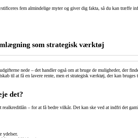
stificeres fem almindelige myter og giver dig fakta, så du kan træffe in
mlægning som strategisk værktøj
dgifterne nede – det handler også om at bruge de muligheder, der findes
dskab til at få en lavere rente, men et strategisk værktøj, der kan bruges 
je det?
ealkreditlån – for at få bedre vilkår. Det kan ske ved at indfri det gaml
e ydelser.