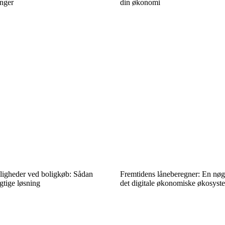
inger
din økonomi
ligheder ved boligkøb: Sådan
Fremtidens låneberegner: En nø
gtige løsning
det digitale økonomiske økosyst