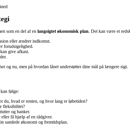
åned
tegi
men som en del af en
langsigtet økonomisk plan
. Det kan være et redska
nsion eller ændrer indkomst.
er forudsigelighed.
r kan give afkast.
der.
t her og nu, men på hvordan lånet understøtter dine mål på længere sigt.
 kan følge:
r du, hvad er renten, og hvor lang er løbetiden?
 fleksibilitet?
itutter og banker.
ller få hjælp af en rådgiver.
din samlede økonomi og fremtidsplan.