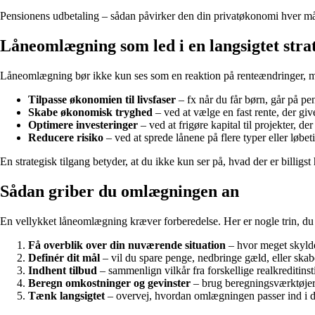
Pensionens udbetaling – sådan påvirker den din privatøkonomi hver m
Låneomlægning som led i en langsigtet stra
Låneomlægning bør ikke kun ses som en reaktion på renteændringer, 
Tilpasse økonomien til livsfaser
– fx når du får børn, går på pe
Skabe økonomisk tryghed
– ved at vælge en fast rente, der giv
Optimere investeringer
– ved at frigøre kapital til projekter, de
Reducere risiko
– ved at sprede lånene på flere typer eller løbeti
En strategisk tilgang betyder, at du ikke kun ser på, hvad der er billigs
Sådan griber du omlægningen an
En vellykket låneomlægning kræver forberedelse. Her er nogle trin, du
Få overblik over din nuværende situation
– hvor meget skylde
Definér dit mål
– vil du spare penge, nedbringe gæld, eller skabe
Indhent tilbud
– sammenlign vilkår fra forskellige realkreditinst
Beregn omkostninger og gevinster
– brug beregningsværktøjer e
Tænk langsigtet
– overvej, hvordan omlægningen passer ind i 