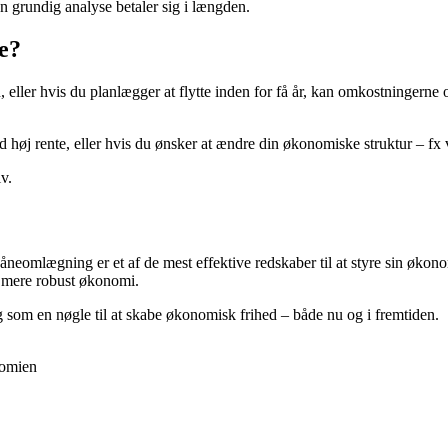
en grundig analyse betaler sig i længden.
e?
n, eller hvis du planlægger at flytte inden for få år, kan omkostningerne
j rente, eller hvis du ønsker at ændre din økonomiske struktur – fx ved 
lv.
neomlægning er et af de mest effektive redskaber til at styre sin økono
en mere robust økonomi.
 som en nøgle til at skabe økonomisk frihed – både nu og i fremtiden.
nomien