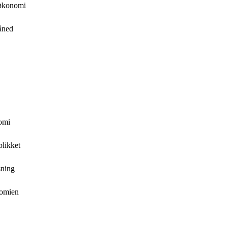
tøkonomi
åned
nomi
blikket
sning
nomien