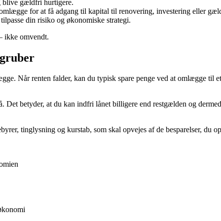
blive gældfri hurtigere.
omlægge for at få adgang til kapital til renovering, investering eller gæ
tilpasse din risiko og økonomiske strategi.
n – ikke omvendt.
dgruber
ægge. Når renten falder, kan du typisk spare penge ved at omlægge til e
 på. Det betyder, at du kan indfri lånet billigere end restgælden og derm
er, tinglysning og kurstab, som skal opvejes af de besparelser, du op
nomien
tøkonomi