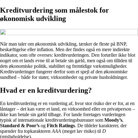
Kreditvurdering som målestok for
økonomisk udvikling
Når man taler om økonomisk udvikling, tænker de fleste på BNP,
beskæftigelse eller inflation. Men der findes også en mere indirekte
indikator, som ofte overses: kreditvurderingen. Den fortæller ikke blot
noget om et lands evne til at betale sin gæld, men også om tilliden til
dets økonomiske politik, stabilitet og fremtidige vækstmuligheder.
Kreditvurderinger fungerer derfor som et spejl af den økonomiske
sundhed – både for stater, virksomheder og private husholdninger.
Hvad er en kreditvurdering?
En kreditvurdering er en vurdering af, hvor stor risiko der er for, at en
låntager – det kan være et land, en virksomhed eller en privatperson –
ikke kan betale sin gæld tilbage. For lande foretages vurderingen
typisk af internationale kreditvurderingsbureauer som
Moody’s
,
Standard & Poor’s
og
Fitch Ratings
. De tildeler karakterer, der
spænder fra topkarakteren
AAA
(meget lav risiko) til
D
(misligholdelse).