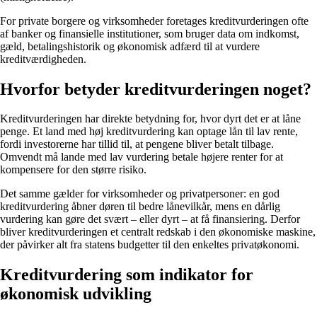
For private borgere og virksomheder foretages kreditvurderingen ofte
af banker og finansielle institutioner, som bruger data om indkomst,
gæld, betalingshistorik og økonomisk adfærd til at vurdere
kreditværdigheden.
Hvorfor betyder kreditvurderingen noget?
Kreditvurderingen har direkte betydning for, hvor dyrt det er at låne
penge. Et land med høj kreditvurdering kan optage lån til lav rente,
fordi investorerne har tillid til, at pengene bliver betalt tilbage.
Omvendt må lande med lav vurdering betale højere renter for at
kompensere for den større risiko.
Det samme gælder for virksomheder og privatpersoner: en god
kreditvurdering åbner døren til bedre lånevilkår, mens en dårlig
vurdering kan gøre det svært – eller dyrt – at få finansiering. Derfor
bliver kreditvurderingen et centralt redskab i den økonomiske maskine,
der påvirker alt fra statens budgetter til den enkeltes privatøkonomi.
Kreditvurdering som indikator for
økonomisk udvikling