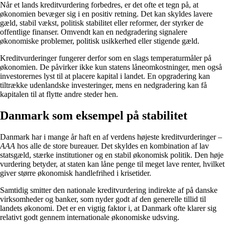
Når et lands kreditvurdering forbedres, er det ofte et tegn på, at
økonomien bevæger sig i en positiv retning. Det kan skyldes lavere
gæld, stabil vækst, politisk stabilitet eller reformer, der styrker de
offentlige finanser. Omvendt kan en nedgradering signalere
økonomiske problemer, politisk usikkerhed eller stigende gæld.
Kreditvurderinger fungerer derfor som en slags temperaturmåler på
økonomien. De påvirker ikke kun statens låneomkostninger, men også
investorernes lyst til at placere kapital i landet. En opgradering kan
tiltrække udenlandske investeringer, mens en nedgradering kan få
kapitalen til at flytte andre steder hen.
Danmark som eksempel på stabilitet
Danmark har i mange år haft en af verdens højeste kreditvurderinger –
AAA
hos alle de store bureauer. Det skyldes en kombination af lav
statsgæld, stærke institutioner og en stabil økonomisk politik. Den høje
vurdering betyder, at staten kan låne penge til meget lave renter, hvilket
giver større økonomisk handlefrihed i krisetider.
Samtidig smitter den nationale kreditvurdering indirekte af på danske
virksomheder og banker, som nyder godt af den generelle tillid til
landets økonomi. Det er en vigtig faktor i, at Danmark ofte klarer sig
relativt godt gennem internationale økonomiske udsving.