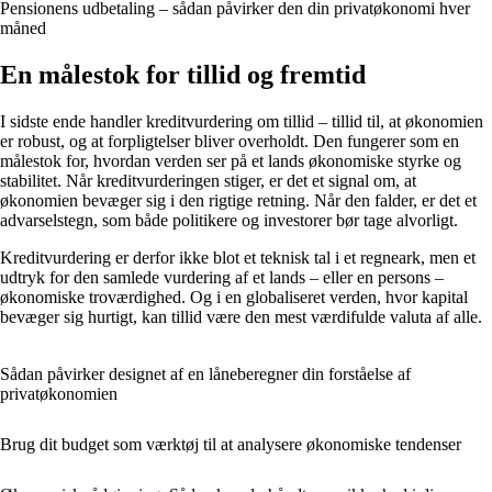
Pensionens udbetaling – sådan påvirker den din privatøkonomi hver
måned
En målestok for tillid og fremtid
I sidste ende handler kreditvurdering om tillid – tillid til, at økonomien
er robust, og at forpligtelser bliver overholdt. Den fungerer som en
målestok for, hvordan verden ser på et lands økonomiske styrke og
stabilitet. Når kreditvurderingen stiger, er det et signal om, at
økonomien bevæger sig i den rigtige retning. Når den falder, er det et
advarselstegn, som både politikere og investorer bør tage alvorligt.
Kreditvurdering er derfor ikke blot et teknisk tal i et regneark, men et
udtryk for den samlede vurdering af et lands – eller en persons –
økonomiske troværdighed. Og i en globaliseret verden, hvor kapital
bevæger sig hurtigt, kan tillid være den mest værdifulde valuta af alle.
Sådan påvirker designet af en låneberegner din forståelse af
privatøkonomien
Brug dit budget som værktøj til at analysere økonomiske tendenser